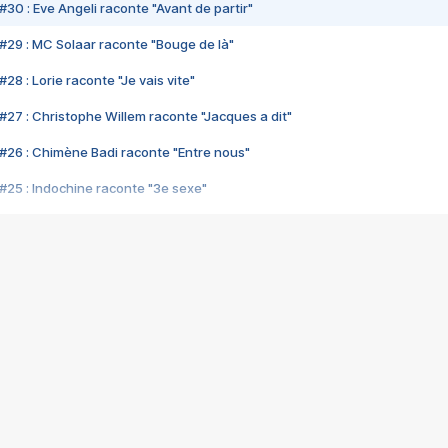
#30 : Eve Angeli raconte "Avant de partir"
#29 : MC Solaar raconte "Bouge de là"
28 : Lorie raconte "Je vais vite"
#27 : Christophe Willem raconte "Jacques a dit"
#26 : Chimène Badi raconte "Entre nous"
#25 : Indochine raconte "3e sexe"
#24 : Zaho raconte "C'est chelou"
#23 : Patrick Bruel raconte "Au café des délices"
#22 : Kyo raconte "Le chemin"
#21 : Nolwenn Leroy raconte "Cassé"
#20 : Patrick Hernandez raconte "Born to be alive"
#19 : Lorie raconte "Près de moi"
#18 : Michael Jones raconte "A nos actes manqués" (avec Jean-Jacque