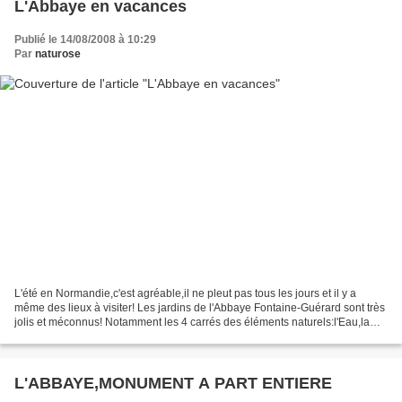
L'Abbaye en vacances
Publié le 14/08/2008 à 10:29
Par
naturose
L'été en Normandie,c'est agréable,il ne pleut pas tous les jours et il y a
même des lieux à visiter! Les jardins de l'Abbaye Fontaine-Guérard sont très
jolis et méconnus! Notamment les 4 carrés des éléments naturels:l'Eau,la
Terre,l'Air et le Feu! Ci-dessus,le...
L'ABBAYE,MONUMENT A PART ENTIERE