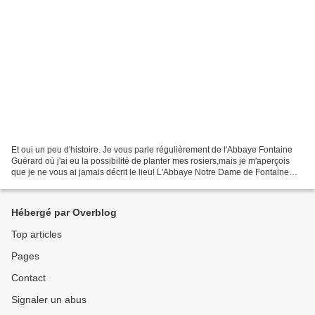
Et oui un peu d'histoire. Je vous parle régulièrement de l'Abbaye Fontaine
Guérard où j'ai eu la possibilité de planter mes rosiers,mais je m'aperçois
que je ne vous ai jamais décrit le lieu! L'Abbaye Notre Dame de Fontaine
Guérard(fontaine "qui guérit")...
Hébergé par Overblog
Top articles
Pages
Contact
Signaler un abus