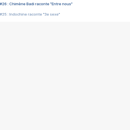
#26 : Chimène Badi raconte "Entre nous"
#25 : Indochine raconte "3e sexe"
#24 : Zaho raconte "C'est chelou"
#23 : Patrick Bruel raconte "Au café des délices"
#22 : Kyo raconte "Le chemin"
#21 : Nolwenn Leroy raconte "Cassé"
#20 : Patrick Hernandez raconte "Born to be alive"
#19 : Lorie raconte "Près de moi"
#18 : Michael Jones raconte "A nos actes manqués" (avec Jean-Jacque
#17 : Khaled raconte "Aïcha"
#16 : Corneille raconte "Parce qu'on vient de loin"
#15 : Indochine raconte "L'aventurier"
14 : Lorie raconte "Sur un air latino"