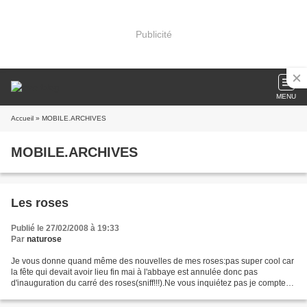
Publicité
MENU
Accueil
» MOBILE.ARCHIVES
MOBILE.ARCHIVES
Les roses
Publié le 27/02/2008 à 19:33
Par
naturose
Je vous donne quand même des nouvelles de mes roses:pas super cool car
la fête qui devait avoir lieu fin mai à l'abbaye est annulée donc pas
d'inauguration du carré des roses(sniff!!!).Ne vous inquiétez pas je compte
quand même continuer à l'entretenir...